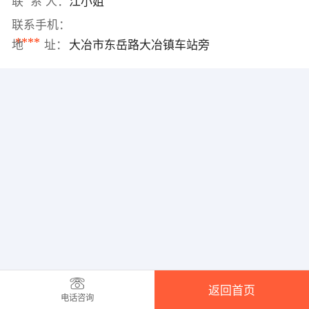
联 系 人：
江小姐
联系手机：
****
地 址：
大冶市东岳路大冶镇车站旁
返回首页
电话咨询