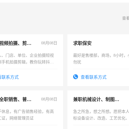
查
手机短视频拍摄、剪辑、抖音快手
08月08日
求职保安
人、门店、单位、企业拍摄短视
最好是售楼部，商场，8小时，
训手机拍摄剪辑，教你玩转抖音
勿扰
人、门店、单位、企业拍摄短视
训手机拍摄剪辑，教你玩转抖
看联系方式
查看联系方式
也可以成为拍摄达人！你也可以
摄达人！
兼职或全职销售、普工、维修
08月08日
兼职机械设计、制图、设备改造
不休息，有广告销售经验，有高
急之所急，想之所想。愿把本
工证，网络管理员证
标设备设计、改造、工艺优化
作和分解的经验与您分享。 真