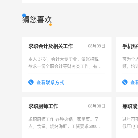
猜您喜欢
求职会计及相关工作
08月09日
本人 37岁，会计大专毕业，做账报税。
可为个
欲求一份全职会计等财务类工作。有会
频，培
计证
可为个
频，培
查看联系方式
查
音！你
成为拍
求职厨师工作
08月08日
求职厨师工作 各种火锅。家常菜。早
过年可
点。食堂。烧烤海鲜，工资要求6000以
低压电
上