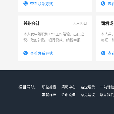
查看联系方式
查
兼职会计
08月08日
司机或
本人女中级职称12年工作经验，出口退
本人男，
税、政府补贴、银行贷款、纳税申报、
格证，
为各类公司策划，设建新账，理乱账业
实，需
务，财务咨询等业务。欲求兼职会计工
查看联系方式
查
作
栏目导航:
职位搜索
简历中心
名企展示
一句话
套餐标准
金币充值
意见建议
联系我