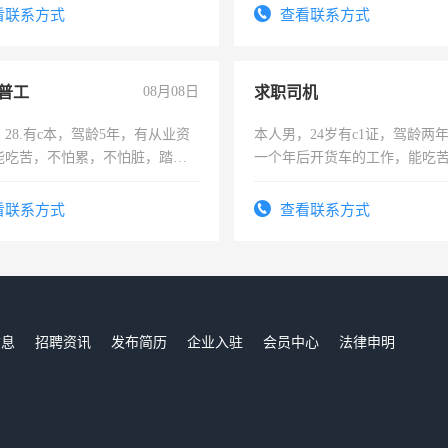
结识有识之士，共享未来。
看联系方式
查看联系方式
普工
08月08日
求职司机
28.有c本，驾龄5年，有从业资
本人男，24岁有c1证，驾龄两
能吃苦，不怕累，不怕脏，踏
一个年后开货车的工作，能吃
求稳定工作一份，保险不干
加班。
看联系方式
查看联系方式
信息
招聘资讯
发布简历
企业入驻
会员中心
法律申明
们