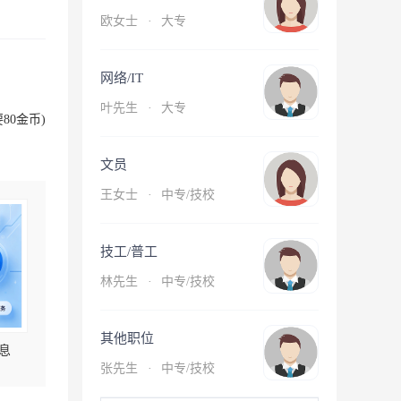
欧女士
·
大专
网络/IT
叶先生
·
大专
80金币)
文员
王女士
·
中专/技校
技工/普工
林先生
·
中专/技校
其他职位
息
张先生
·
中专/技校